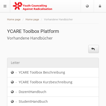
Auswahl
L
$langMenu
der
(
Sprache
Home page
Home page
Vorhandene Handbücher
YCARE Toolbox Platform
Vorhandene Handbücher
Leiter
- YCARE Toolbox Beschreibung
- YCARE Toolbox Kurzbeschreibung
- DozentHandbuch
- StudentHandbuch